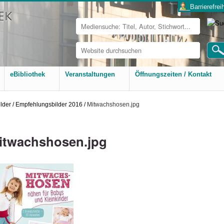
___Barrierefreih
Website
durchsuchen
Erweiterte
Suche…
eBibliothek
Veranstaltungen
Öffnungszeiten / Kontakt
lder
/
Empfehlungsbilder 2016
/
Mitwachshosen.jpg
itwachshosen.jpg