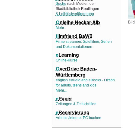
Suche
nach Medien der
Stadtbibliothek Reutlingen
& Leihfristverlängerung
O
nleihe Neckar-Alb
Bild
Mehr...
f
ilmfriend BaWü
Filme streamen: Spielfilme, Serien
und Dokumentationen
e
Learning
Online-Kurse
O
verDrive Baden-
Württemberg
english eAudio and eBooks - Fiction
for adults, teens and kids
Mehr...
e
Paper
Zeitungen & Zeitschriften
e
Reservierung
Arbeits-/Internet-PC buchen