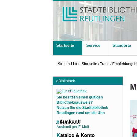
Startseite
Service
Standorte
Sie sind hier:
Startseite
/
Trash
/
Empfehlungsbi
eBibliothek
M
Sie besitzen einen gültigen
Bibliotheksausweis?
Nutzen Sie die Stadtbibliothek
Reutlingen rund um die Uhr:
e
Auskunft
Auskunft per E-Mail
K
atalog & Konto