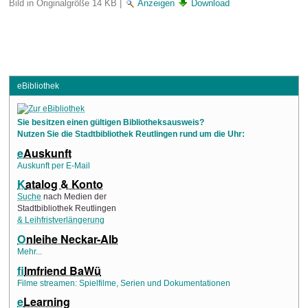
Bild in Originalgröße
14 KB
|
Anzeigen
Download
eBibliothek
Sie besitzen einen gültigen Bibliotheksausweis?
Nutzen Sie die Stadtbibliothek Reutlingen rund um die Uhr:
e
Auskunft
Auskunft per E-Mail
K
atalog & Konto
Suche
nach Medien der
Stadtbibliothek Reutlingen
& Leihfristverlängerung
O
nleihe Neckar-Alb
Mehr...
f
ilmfriend BaWü
Filme streamen: Spielfilme, Serien und Dokumentationen
e
Learning