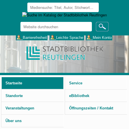
Website
durchsuchen
Erweiterte
___Barrierefreiheit
___Leichte Sprache
___Mein Konto
Suche…
Benutzerspezifische
Werkzeuge
Startseite
Service
Standorte
eBibliothek
Veranstaltungen
Öffnungszeiten / Kontakt
Über uns