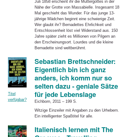
Juli 1858 erscheint ihr die Muttergottes in der
Nähe der Grotte von Massabielle. Insgesamt 18
Mal geschieht das Wunder. Für das junge 13-
jährige Mädchen beginnt eine schwierige Zeit.
Wer glaubt ihr? Bernadettes Ehrlichkeit und
Entschlossenheit löst viel Widerstand aus. 150
Jahre später zieht es Millionen von Pilgern an
den Erscheinungsort. Lourdes und die kleine
Bernadette sind weltberühmt.
Sebastian Brettschneider:
Eigentlich bin ich ganz
anders, ich komm nur so
selten dazu - geniale Sätze
für jede Lebenslage
Titel
verfügbar?
Eichborn, 2011 – 199 S.
Witzige Einzeiler mit Angaben zu den Urhebern.
Ein intelligenter Spaßtitel für alle.
Italienisch lernen mit The