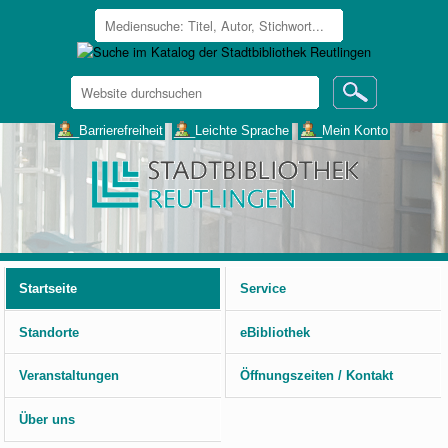
Website
durchsuchen
Erweiterte
___Barrierefreiheit
___Leichte Sprache
___Mein Konto
Suche…
Benutzerspezifische
Werkzeuge
Startseite
Service
Standorte
eBibliothek
Veranstaltungen
Öffnungszeiten / Kontakt
Über uns