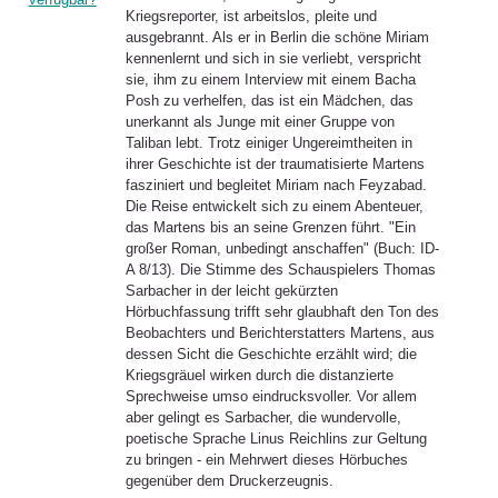
Kriegsreporter, ist arbeitslos, pleite und
ausgebrannt. Als er in Berlin die schöne Miriam
kennenlernt und sich in sie verliebt, verspricht
sie, ihm zu einem Interview mit einem Bacha
Posh zu verhelfen, das ist ein Mädchen, das
unerkannt als Junge mit einer Gruppe von
Taliban lebt. Trotz einiger Ungereimtheiten in
ihrer Geschichte ist der traumatisierte Martens
fasziniert und begleitet Miriam nach Feyzabad.
Die Reise entwickelt sich zu einem Abenteuer,
das Martens bis an seine Grenzen führt. "Ein
großer Roman, unbedingt anschaffen" (Buch: ID-
A 8/13). Die Stimme des Schauspielers Thomas
Sarbacher in der leicht gekürzten
Hörbuchfassung trifft sehr glaubhaft den Ton des
Beobachters und Berichterstatters Martens, aus
dessen Sicht die Geschichte erzählt wird; die
Kriegsgräuel wirken durch die distanzierte
Sprechweise umso eindrucksvoller. Vor allem
aber gelingt es Sarbacher, die wundervolle,
poetische Sprache Linus Reichlins zur Geltung
zu bringen - ein Mehrwert dieses Hörbuches
gegenüber dem Druckerzeugnis.