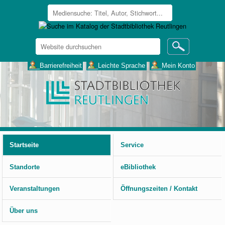
Website
durchsuchen
Erweiterte
___Barrierefreiheit
___Leichte Sprache
___Mein Konto
Suche…
Benutzerspezifische
Werkzeuge
Startseite
Service
Standorte
eBibliothek
Veranstaltungen
Öffnungszeiten / Kontakt
Über uns