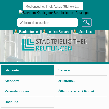
Website
durchsuchen
Erweiterte
___Barrierefreiheit
___Leichte Sprache
___Mein Konto
Suche…
Benutzerspezifische
Werkzeuge
Startseite
Service
Standorte
eBibliothek
Veranstaltungen
Öffnungszeiten / Kontakt
Über uns