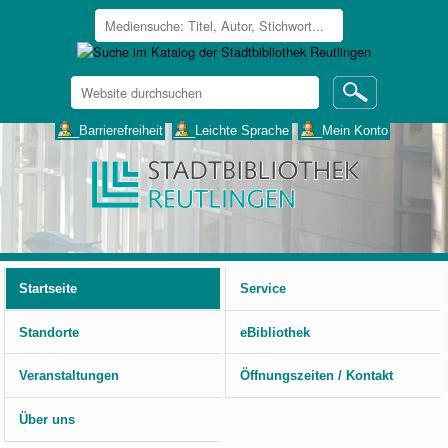
Website
durchsuchen
Erweiterte
___Barrierefreiheit
___Leichte Sprache
___Mein Konto
Suche…
Benutzerspezifische
Werkzeuge
Startseite
Service
Standorte
eBibliothek
Veranstaltungen
Öffnungszeiten / Kontakt
Über uns