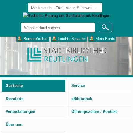
Website
durchsuchen
Erweiterte
___Barrierefreiheit
___Leichte Sprache
___Mein Konto
Suche…
Benutzerspezifische
Werkzeuge
Startseite
Service
Standorte
eBibliothek
Veranstaltungen
Öffnungszeiten / Kontakt
Über uns