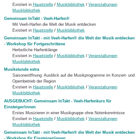
Existiert in
Hauptstelle
/
Musikbibliothek
/
Veranstaltungen
Musikbibliothek
Gemeinsam InTakt - Veeh-Harfen®
Mit Veeh-Harfen die Welt der Musik entdecken
Existiert in
Hauptstelle
/
Musikbibliothek
Gemeinsam InTakt - mit Veeh-Harfen® die Welt der Musik entdecken
- Workshop für Fortgeschrittene
Herbstliche Harfenklänge
Existiert in
Hauptstelle
/
Musikbibliothek
/
Veranstaltungen
Musikbibliothek
Musikstunde extra
Saisoneröffnung: Ausblick auf die Musikprogramme im Konzert- und
Opernbetrieb der Region
Existiert in
Hauptstelle
/
Musikbibliothek
/
Veranstaltungen
Musikbibliothek
AUSGEBUCHT: Gemeinsam InTakt - Veeh-Harfenkurs für
Einsteiger/innen
Erstes Musizieren in einer Musikgruppe ohne Notenkenntnisse
Existiert in
Hauptstelle
/
Musikbibliothek
/
Veranstaltungen
Musikbibliothek
Gemeinsam InTakt - mit Veeh-Harfen® die Welt der Musik entdecken
- Workshop für Einsteiger/innen