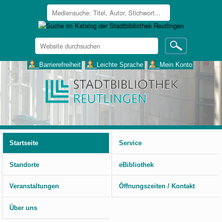
Website
durchsuchen
Erweiterte
___Barrierefreiheit
___Leichte Sprache
___Mein Konto
Suche…
Benutzerspezifische
Werkzeuge
Startseite
Service
Standorte
eBibliothek
Veranstaltungen
Öffnungszeiten / Kontakt
Über uns