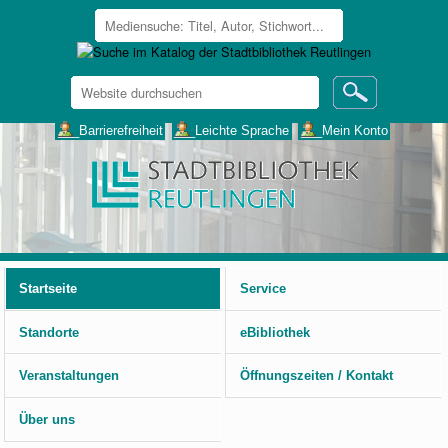
Website
durchsuchen
Erweiterte
___Barrierefreiheit
___Leichte Sprache
___Mein Konto
Suche…
Benutzerspezifische
Werkzeuge
Startseite
Service
Standorte
eBibliothek
Veranstaltungen
Öffnungszeiten / Kontakt
Über uns