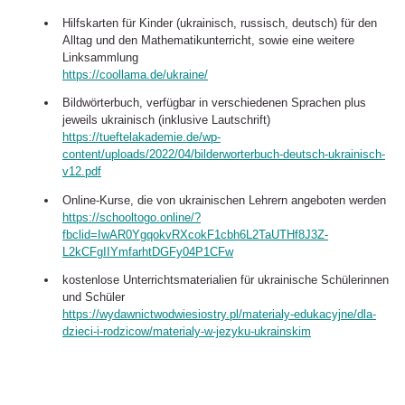
Hilfskarten für Kinder (ukrainisch, russisch, deutsch) für den
Alltag und den Mathematikunterricht, sowie eine weitere
Linksammlung
https://coollama.de/ukraine/
Bildwörterbuch, verfügbar in verschiedenen Sprachen plus
jeweils ukrainisch (inklusive Lautschrift)
https://tueftelakademie.de/wp-
content/uploads/2022/04/bilderworterbuch-deutsch-ukrainisch-
v12.pdf
Online-Kurse, die von ukrainischen Lehrern angeboten werden
https://schooltogo.online/?
fbclid=IwAR0YgqokvRXcokF1cbh6L2TaUTHf8J3Z-
L2kCFgIIYmfarhtDGFy04P1CFw
kostenlose Unterrichtsmaterialien für ukrainische Schülerinnen
und Schüler
https://wydawnictwodwiesiostry.pl/materialy-edukacyjne/dla-
dzieci-i-rodzicow/materialy-w-jezyku-ukrainskim