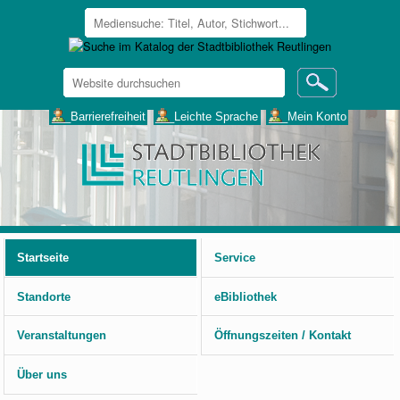
Website
durchsuchen
Erweiterte
___Barrierefreiheit
___Leichte Sprache
___Mein Konto
Suche…
Benutzerspezifische
Werkzeuge
Startseite
Service
Standorte
eBibliothek
Veranstaltungen
Öffnungszeiten / Kontakt
Über uns