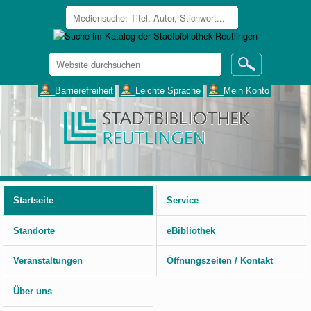
Website
durchsuchen
Erweiterte
___Barrierefreiheit
___Leichte Sprache
___Mein Konto
Suche…
Benutzerspezifische
Werkzeuge
Startseite
Service
Standorte
eBibliothek
Veranstaltungen
Öffnungszeiten / Kontakt
Über uns