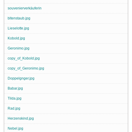
souvenierverkäuferin
bltenstaub.jpg
Lieselotte.jpg
Kobold.jpg
Geronimo.jpg
copy_of_Kobold.jpg
copy_of_Geronimo.jpg
Doppelgnger.jpg
Babar.jpg
Tilda.jpg
Rad.jpg
Herzenskind.jpg
Nebel.jpg