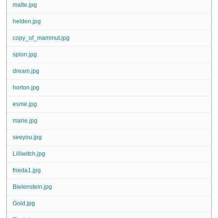
malte.jpg
helden.jpg
copy_of_mammut.jpg
spion.jpg
dream.jpg
horton.jpg
esme.jpg
marie.jpg
seeyou.jpg
Lilliwitch.jpg
frieda1.jpg
Bielenstein.jpg
Gold.jpg