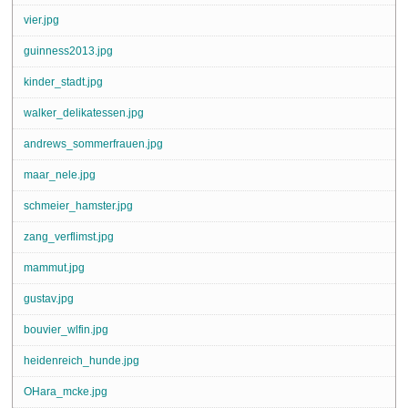
vier.jpg
guinness2013.jpg
kinder_stadt.jpg
walker_delikatessen.jpg
andrews_sommerfrauen.jpg
maar_nele.jpg
schmeier_hamster.jpg
zang_verflimst.jpg
mammut.jpg
gustav.jpg
bouvier_wlfin.jpg
heidenreich_hunde.jpg
OHara_mcke.jpg