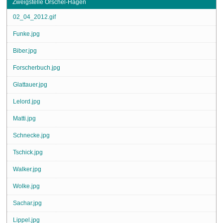
Zweigstelle Orschel-Hagen
02_04_2012.gif
Funke.jpg
Biber.jpg
Forscherbuch.jpg
Glattauer.jpg
Lelord.jpg
Matti.jpg
Schnecke.jpg
Tschick.jpg
Walker.jpg
Wolke.jpg
Sachar.jpg
Lippel.jpg