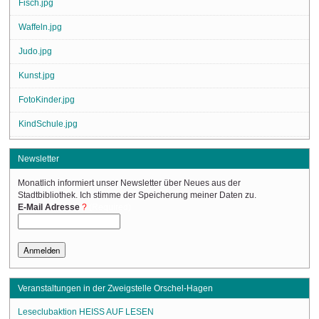
Fisch.jpg
Waffeln.jpg
Judo.jpg
Kunst.jpg
FotoKinder.jpg
KindSchule.jpg
Newsletter
Monatlich informiert unser Newsletter über Neues aus der
Stadtbibliothek. Ich stimme der Speicherung meiner Daten zu.
(Required)
E-Mail Adresse
Veranstaltungen in der Zweigstelle Orschel-Hagen
Leseclubaktion HEISS AUF LESEN