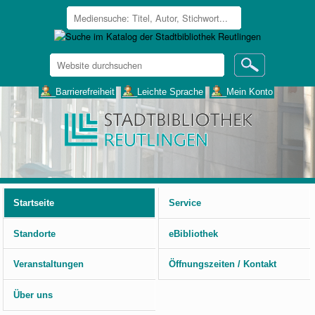
Website
durchsuchen
Erweiterte
___Barrierefreiheit
___Leichte Sprache
___Mein Konto
Suche…
Benutzerspezifische
Werkzeuge
Startseite
Service
Standorte
eBibliothek
Veranstaltungen
Öffnungszeiten / Kontakt
Über uns