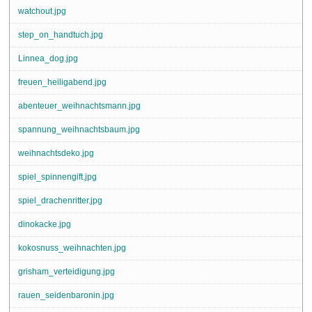
watchout.jpg
step_on_handtuch.jpg
Linnea_dog.jpg
freuen_heiligabend.jpg
abenteuer_weihnachtsmann.jpg
spannung_weihnachtsbaum.jpg
weihnachtsdeko.jpg
spiel_spinnengift.jpg
spiel_drachenritter.jpg
dinokacke.jpg
kokosnuss_weihnachten.jpg
grisham_verteidigung.jpg
rauen_seidenbaronin.jpg