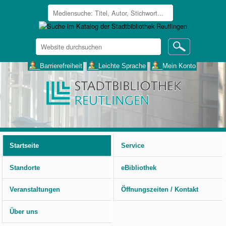
Website
durchsuchen
Erweiterte
___Barrierefreiheit
___Leichte Sprache
___Mein Konto
Suche…
Benutzerspezifische
Werkzeuge
Startseite
Service
Standorte
eBibliothek
Veranstaltungen
Öffnungszeiten / Kontakt
Über uns