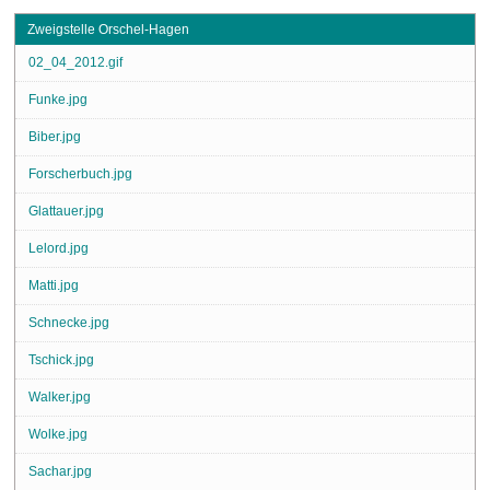
Zweigstelle Orschel-Hagen
02_04_2012.gif
Funke.jpg
Biber.jpg
Forscherbuch.jpg
Glattauer.jpg
Lelord.jpg
Matti.jpg
Schnecke.jpg
Tschick.jpg
Walker.jpg
Wolke.jpg
Sachar.jpg