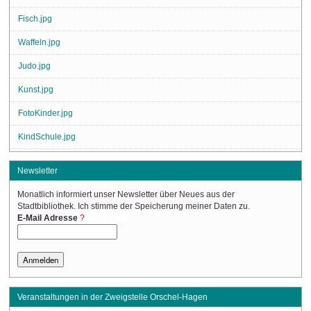
Fisch.jpg
Waffeln.jpg
Judo.jpg
Kunst.jpg
FotoKinder.jpg
KindSchule.jpg
Newsletter
Monatlich informiert unser Newsletter über Neues aus der
Stadtbibliothek. Ich stimme der Speicherung meiner Daten zu.
(Required)
E-Mail Adresse
Veranstaltungen in der Zweigstelle Orschel-Hagen