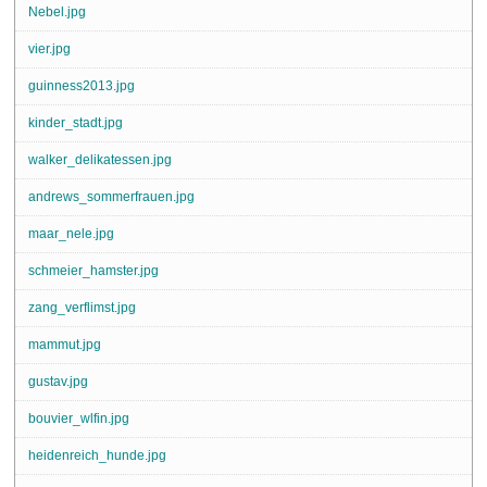
Nebel.jpg
vier.jpg
guinness2013.jpg
kinder_stadt.jpg
walker_delikatessen.jpg
andrews_sommerfrauen.jpg
maar_nele.jpg
schmeier_hamster.jpg
zang_verflimst.jpg
mammut.jpg
gustav.jpg
bouvier_wlfin.jpg
heidenreich_hunde.jpg