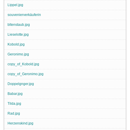
Lippel.jpg
souvenierverkäuferin
bltenstaub.jpg
Lieselotte.jpg
Kobold.jpg
Geronimo.jpg
copy_of_Kobold.jpg
copy_of_Geronimo.jpg
Doppelgnger.jpg
Babar.jpg
Tilda.jpg
Rad.jpg
Herzenskind.jpg