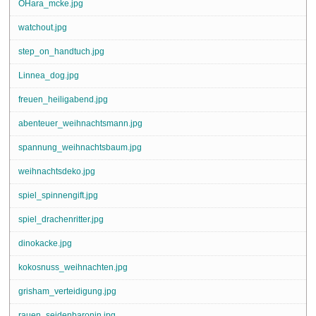
OHara_mcke.jpg
watchout.jpg
step_on_handtuch.jpg
Linnea_dog.jpg
freuen_heiligabend.jpg
abenteuer_weihnachtsmann.jpg
spannung_weihnachtsbaum.jpg
weihnachtsdeko.jpg
spiel_spinnengift.jpg
spiel_drachenritter.jpg
dinokacke.jpg
kokosnuss_weihnachten.jpg
grisham_verteidigung.jpg
rauen_seidenbaronin.jpg