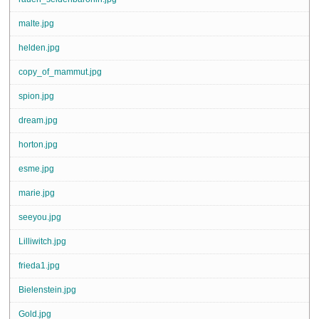
malte.jpg
helden.jpg
copy_of_mammut.jpg
spion.jpg
dream.jpg
horton.jpg
esme.jpg
marie.jpg
seeyou.jpg
Lilliwitch.jpg
frieda1.jpg
Bielenstein.jpg
Gold.jpg