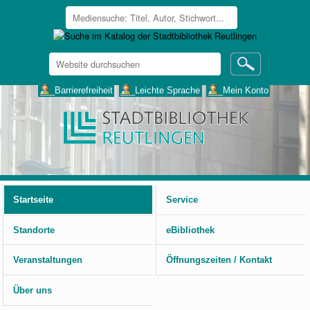
Website
durchsuchen
Erweiterte
___Barrierefreiheit
___Leichte Sprache
___Mein Konto
Suche…
Benutzerspezifische
Werkzeuge
Startseite
Service
Standorte
eBibliothek
Veranstaltungen
Öffnungszeiten / Kontakt
Über uns