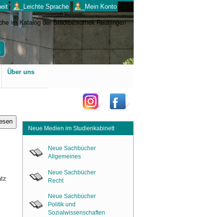
eit
___Leichte Sprache
___Mein Konto
Benutzerspezifische
Über uns
Werkzeuge
lesen
Neue Medien im Studienkabinett
Neue Sachbücher
Allgemeines
Neue Sachbücher
atz
Recht
Neue Sachbücher
Politik und
Sozialwissenschaften