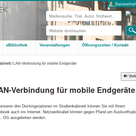
___Barrierefreih
Website
durchsuchen
Erweiterte
Suche…
eBibliothek
Veranstaltungen
Öffnungszeiten / Kontakt
abinett
/
LAN-Verbindung für mobile Endgeräte
Vor
AN-Verbindung für mobile Endgeräte
unseren drei Dockingstationen im Studienkabinett können Sie mit Ihrem
ebook auch ins Internet. Netzwerkkabel können gegen Pfand am Auskunftspl
1. OG ausgeliehen werden.