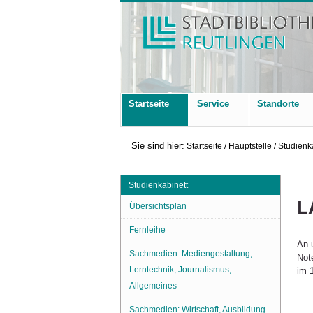
Startseite
Service
Standorte
Sie sind hier:
Startseite
/
Hauptstelle
/
Studienk
Studienkabinett
L
Übersichtsplan
Fernleihe
An 
Sachmedien: Mediengestaltung,
Not
Lerntechnik, Journalismus,
im 
Allgemeines
Sachmedien: Wirtschaft, Ausbildung