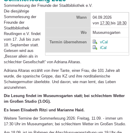
Sommerlesung der Freunde der Stadtbibliothek e.V.
Die diesjährige
Sommerlesung der
Wann
04.09.2026
Freunde der
von
17:30
bis
18:30
Stadtbibliothek
Wo
Museumsgarten
Reutlingen e.V. findet
vom 17. Juli bis zum
Termin übernehmen
vCal
18. September statt.
iCal
Gelesen wird aus
„Besser allein als in
schlechter Gesellschaft“ von Adriana Altaras.
Adriana Altaras erzählt von ihrer Tante, einer Frau, die 101 Jahre alt
wurde, die spanische Grippe, das KZ und ihre norditalienische
Schwiegermutter überlebte. Und davon, wie man lernt, das Leben
anzunehmen.
Die Lesung findet im Museumsgarten statt; bei schlechtem Wetter
im Großen Studio (3.OG).
Es lesen Elisabeth Ritzi und Marianne Haid.
Weitere Termine der Sommerlesung 2026: Freitag, 11.09. - immer um
17:30 Uhr im Museumgarten; bei schlechtem Wetter im Großen Studio.
Am 18.09. ist im Rahmen der Abschlussveranstaltung um 19 Uhr die