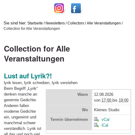
Sie sind hier:
Startseite
/
Newsletters
/
Collectors
/
Alle Veranstaltungen
/
Collection for Alle Veranstaltungen
Collection for Alle
Veranstaltungen
Lust auf Lyrik?!
lyrik lesen, lyrik schreiben, lyrik verstehen
Beim Begriff „Lyrik“
denken manche an
Wann
12.08.2026
gereimte Gedichte.
von
17:00
bis
19:00
Anderen fallen
Wo
Kleines Studio
moderne Gedichte
ein, ungereimt und
Termin übernehmen
vCal
manchmal schwer
iCal
verständlich. Lyrik ist
all das und noch viel