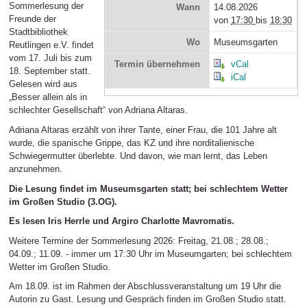
Sommerlesung der
Wann
14.08.2026
Freunde der
von
17:30
bis
18:30
Stadtbibliothek
Wo
Museumsgarten
Reutlingen e.V. findet
vom 17. Juli bis zum
Termin übernehmen
vCal
18. September statt.
iCal
Gelesen wird aus
„Besser allein als in
schlechter Gesellschaft“ von Adriana Altaras.
Adriana Altaras erzählt von ihrer Tante, einer Frau, die 101 Jahre alt
wurde, die spanische Grippe, das KZ und ihre norditalienische
Schwiegermutter überlebte. Und davon, wie man lernt, das Leben
anzunehmen.
Die Lesung findet im Museumsgarten statt; bei schlechtem Wetter
im Großen Studio (3.OG).
Es lesen Iris Herrle und Argiro Charlotte Mavromatis.
Weitere Termine der Sommerlesung 2026: Freitag, 21.08.; 28.08.;
04.09.; 11.09. - immer um 17:30 Uhr im Museumgarten; bei schlechtem
Wetter im Großen Studio.
Am 18.09. ist im Rahmen der Abschlussveranstaltung um 19 Uhr die
Autorin zu Gast. Lesung und Gespräch finden im Großen Studio statt.