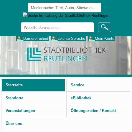
Website
durchsuchen
Erweiterte
___Barrierefreiheit
___Leichte Sprache
___Mein Konto
Suche…
Benutzerspezifische
Werkzeuge
Startseite
Service
Standorte
eBibliothek
Veranstaltungen
Öffnungszeiten / Kontakt
Über uns