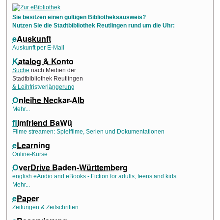
Sie besitzen einen gültigen Bibliotheksausweis?
Nutzen Sie die Stadtbibliothek Reutlingen rund um die Uhr:
e
Auskunft
Auskunft per E-Mail
K
atalog & Konto
Suche
nach Medien der
Stadtbibliothek Reutlingen
& Leihfristverlängerung
O
nleihe Neckar-Alb
Mehr...
f
ilmfriend BaWü
Filme streamen: Spielfilme, Serien und Dokumentationen
e
Learning
Online-Kurse
O
verDrive Baden-Württemberg
english eAudio and eBooks - Fiction for adults, teens and kids
Mehr...
e
Paper
Zeitungen & Zeitschriften