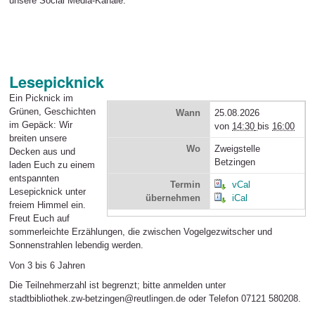
unsere Social Media-Kanäle.
Lesepicknick
Ein Picknick im
Grünen, Geschichten
Wann
25.08.2026
im Gepäck: Wir
von
14:30
bis
16:00
breiten unsere
Wo
Zweigstelle
Decken aus und
Betzingen
laden Euch zu einem
entspannten
Termin
vCal
Lesepicknick unter
übernehmen
iCal
freiem Himmel ein.
Freut Euch auf
sommerleichte Erzählungen, die zwischen Vogelgezwitscher und
Sonnenstrahlen lebendig werden.
Von 3 bis 6 Jahren
Die Teilnehmerzahl ist begrenzt; bitte anmelden unter
stadtbibliothek.zw-betzingen@reutlingen.de oder Telefon 07121 580208.