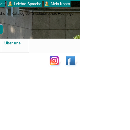
eit
___Leichte Sprache
___Mein Konto
Benutzerspezifische
Über uns
Werkzeuge