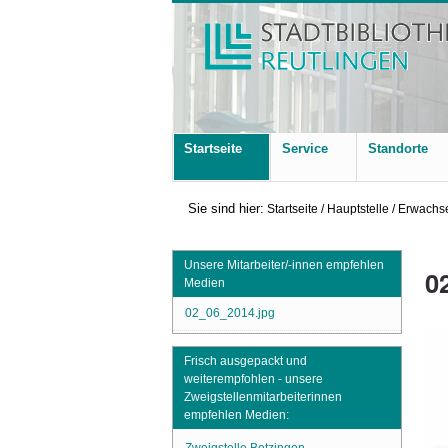
Startseite
Service
Standorte
Sie sind hier:
Startseite
/
Hauptstelle
/
Erwachse
Unsere Mitarbeiter/-innen empfehlen
0
Medien
02_06_2014.jpg
Frisch ausgepackt und
weiterempfohlen - unsere
Zweigstellenmitarbeiterinnen
empfehlen Medien: