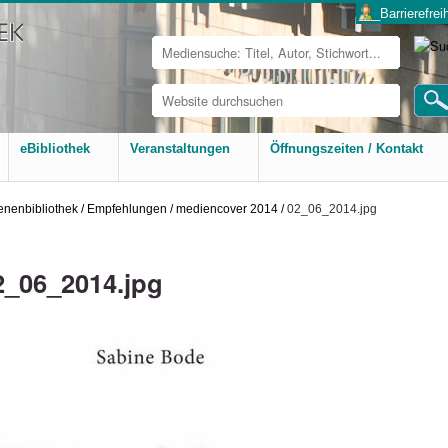
___Barrierefreih
Website
durchsuchen
Erweiterte
Suche…
eBibliothek
Veranstaltungen
Öffnungszeiten / Kontakt
nenbibliothek
/
Empfehlungen
/
mediencover 2014
/
02_06_2014.jpg
2_06_2014.jpg