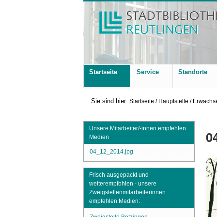
Startseite
Service
Standorte
Sie sind hier:
Startseite
/
Hauptstelle
/
Erwachse
Unsere Mitarbeiter/-innen empfehlen
0
Medien
04_12_2014.jpg
Frisch ausgepackt und
weiterempfohlen - unsere
Zweigstellenmitarbeiterinnen
empfehlen Medien: