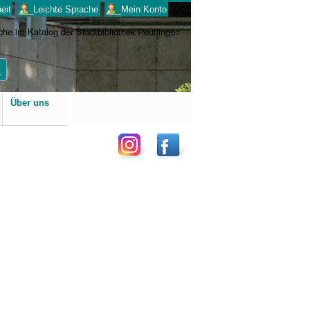
eit
___Leichte Sprache
___Mein Konto
Benutzerspezifische
Über uns
Werkzeuge