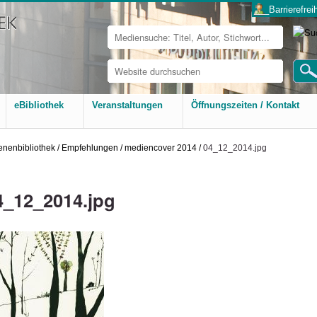
___Barrierefreih
Website
durchsuchen
Erweiterte
Suche…
eBibliothek
Veranstaltungen
Öffnungszeiten / Kontakt
nenbibliothek
/
Empfehlungen
/
mediencover 2014
/
04_12_2014.jpg
4_12_2014.jpg