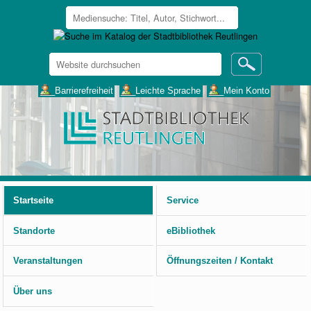
Website
durchsuchen
Erweiterte
___Barrierefreiheit
___Leichte Sprache
___Mein Konto
Suche…
Benutzerspezifische
Werkzeuge
Startseite
Service
Standorte
eBibliothek
Veranstaltungen
Öffnungszeiten / Kontakt
Über uns