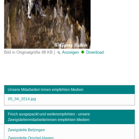
Bild in Originalgröße
88 KB
|
Anzeigen
Download
Unsere Mitarbeiter/-innen empfehlen Medien
05_04_2014.jpg
Frisch ausgepackt und weiterempfohlen - unsere
Zweigstellenmitarbeiterinnen empfehlen Medien:
Zweigstelle Betzingen
Zweigstelle Orschel-Hagen