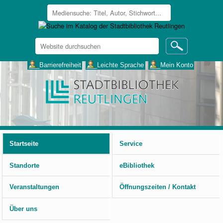
Website
durchsuchen
Erweiterte
___Barrierefreiheit
___Leichte Sprache
___Mein Konto
Suche…
Benutzerspezifische
Werkzeuge
Startseite
Service
Standorte
eBibliothek
Veranstaltungen
Öffnungszeiten / Kontakt
Über uns