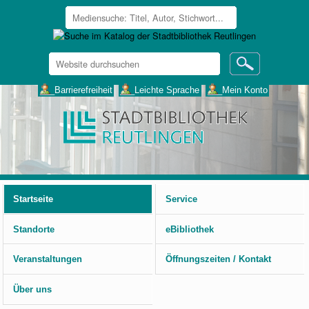
Website
durchsuchen
Erweiterte
___Barrierefreiheit
___Leichte Sprache
___Mein Konto
Suche…
Benutzerspezifische
Werkzeuge
Startseite
Service
Standorte
eBibliothek
Veranstaltungen
Öffnungszeiten / Kontakt
Über uns