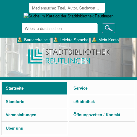
Website
durchsuchen
Erweiterte
___Barrierefreiheit
___Leichte Sprache
___Mein Konto
Suche…
Benutzerspezifische
Werkzeuge
Startseite
Service
Standorte
eBibliothek
Veranstaltungen
Öffnungszeiten / Kontakt
Über uns