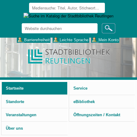
Website
durchsuchen
Erweiterte
___Barrierefreiheit
___Leichte Sprache
___Mein Konto
Suche…
Benutzerspezifische
Werkzeuge
Startseite
Service
Standorte
eBibliothek
Veranstaltungen
Öffnungszeiten / Kontakt
Über uns