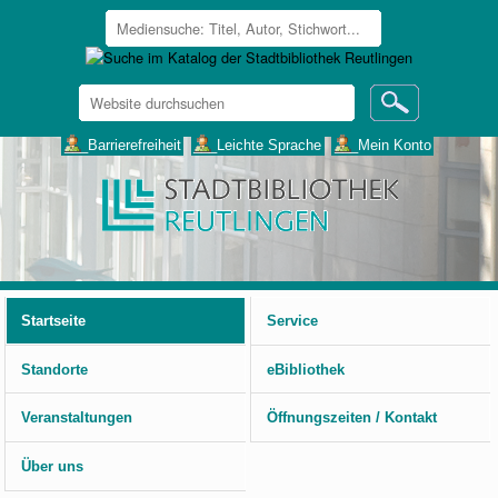
Website
durchsuchen
Erweiterte
___Barrierefreiheit
___Leichte Sprache
___Mein Konto
Suche…
Benutzerspezifische
Werkzeuge
Startseite
Service
Standorte
eBibliothek
Veranstaltungen
Öffnungszeiten / Kontakt
Über uns