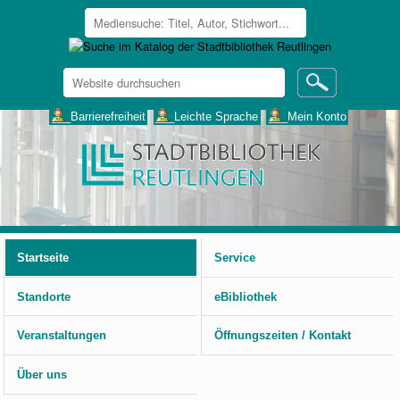
Website
durchsuchen
Erweiterte
___Barrierefreiheit
___Leichte Sprache
___Mein Konto
Suche…
Benutzerspezifische
Werkzeuge
Startseite
Service
Standorte
eBibliothek
Veranstaltungen
Öffnungszeiten / Kontakt
Über uns