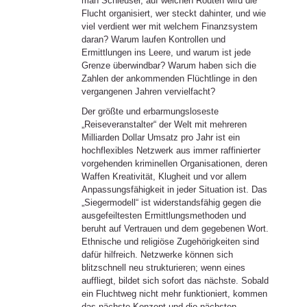
man Schleuser, auf welchen Routen wird die
Flucht organisiert, wer steckt dahinter, und wie
viel verdient wer mit welchem Finanzsystem
daran? Warum laufen Kontrollen und
Ermittlungen ins Leere, und warum ist jede
Grenze überwindbar? Warum haben sich die
Zahlen der ankommenden Flüchtlinge in den
vergangenen Jahren vervielfacht?
Der größte und erbarmungsloseste
„Reiseveranstalter“ der Welt mit mehreren
Milliarden Dollar Umsatz pro Jahr ist ein
hochflexibles Netzwerk aus immer raffinierter
vorgehenden kriminellen Organisationen, deren
Waffen Kreativität, Klugheit und vor allem
Anpassungsfähigkeit in jeder Situation ist. Das
„Siegermodell“ ist widerstandsfähig gegen die
ausgefeiltesten Ermittlungsmethoden und
beruht auf Vertrauen und dem gegebenen Wort.
Ethnische und religiöse Zugehörigkeiten sind
dafür hilfreich. Netzwerke können sich
blitzschnell neu strukturieren; wenn eines
auffliegt, bildet sich sofort das nächste. Sobald
ein Fluchtweg nicht mehr funktioniert, kommen
das nächste Konzept und die nächsten