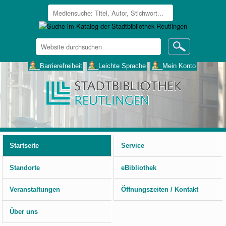
Website
durchsuchen
Erweiterte
___Barrierefreiheit
___Leichte Sprache
___Mein Konto
Suche…
Benutzerspezifische
Werkzeuge
Startseite
Service
Standorte
eBibliothek
Veranstaltungen
Öffnungszeiten / Kontakt
Über uns