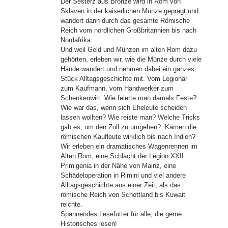
Der Sesterz aus Bronze wird in Rom von
Sklaven in der kaiserlichen Münze geprägt und
wandert dann durch das gesamte Römische
Reich vom nördlichen Großbritannien bis nach
Nordafrika.
Und weil Geld und Münzen im alten Rom dazu
gehörten, erleben wir, wie die Münze durch viele
Hände wandert und nehmen dabei ein ganzes
Stück Alltagsgeschichte mit. Vom Legionär
zum Kaufmann, vom Handwerker zum
Schenkenwirt. Wie feierte man damals Feste?
Wie war das, wenn sich Eheleute scheiden
lassen wollten? Wie reiste man? Welche Tricks
gab es, um den Zoll zu umgehen? Kamen die
römischen Kaufleute wirklich bis nach Indien?
Wir erleben ein dramatisches Wagenrennen im
Alten Rom, eine Schlacht der Legion XXII
Primigenia in der Nähe von Mainz, eine
Schädeloperation in Rimini und viel andere
Alltagsgeschichte aus einer Zeit, als das
römische Reich von Schottland bis Kuwait
reichte.
Spannendes Lesefutter für alle, die gerne
Historisches lesen!